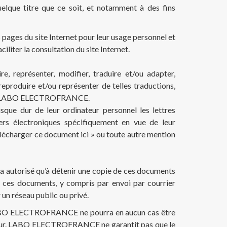
elque titre que ce soit, et notamment à des fins
es pages du site Internet pour leur usage personnel et
iliter la consultation du site Internet.
re, représenter, modifier, traduire et/ou adapter,
reproduire et/ou représenter de telles traductions,
rit de LABO ELECTROFRANCE.
que dur de leur ordinateur personnel les lettres
iers électroniques spécifiquement en vue de leur
élécharger ce document ici » ou toute autre mention
ra autorisé qu’à détenir une copie de ces documents
rs ces documents, y compris par envoi par courrier
 un réseau public ou privé.
 et LABO ELECTROFRANCE ne pourra en aucun cas être
isateur. LABO ELECTROFRANCE ne garantit pas que le