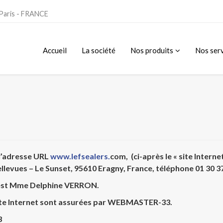
 Paris - FRANCE
Accueil
La société
Nos produits
Nos ser
e l’adresse URL
www.lefsealers.
com
, (ci-après le « site Inte
llevues – Le Sunset, 95610 Eragny, France, téléphone 01 30 3
 est Mme Delphine VERRON.
ite Internet sont assurées par WEBMASTER-33.
3