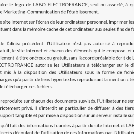
produire le logo de LABO ELECTROFRANCE, seul ou associé, à qu
rvice Marketing-Communication de l'établissement.
e site Internet sur l’écran de leur ordinateur personnel, imprimer l
tuent dans la mémoire cache de cet ordinateur aux seules fins de fac
e l’alinéa précédent, l’Utilisateur n’est pas autorisé à reprodui
atuit, le site Internet et chacun des éléments qui le compose, et 
talement, à titre onéreux ou gratuit, sans l’accord préalable éc
TROFRANCE autorise les Utilisateurs à télécharger sur le dis
 mis à la disposition des Utilisateurs sous la forme de fich
hargés qu’à partir de liens hypertextes reproduisant la mention « t
e télécharger ces fichiers.
e reproduite sur chacun des documents susvisés, l’Utilisateur ne se
ctement privé. Il s’interdit en particulier de diffuser à des tie
upport tangible et par mise à disposition sur un serveur installé sur
e qu’il fait des informations fournies à partir du site Internet
rects découlant de l’utilisation de ces informations par l’Util