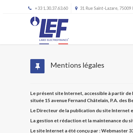
+33 1.30.37.63.60
31 Rue Saint-Lazare, 75009
Mentions légales
Le présent site Internet, accessible à partir d
située 15 avenue Fernand Châtelain, P.A. des Be
Le
Directeur de la publication
du site Internet
La
gestion et rédaction
et la
maintenance
du s
Le site Internet a été
conçu par
:
Webmaster 3